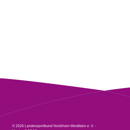
© 2026 Landessportbund Nordrhein-Westfalen e. V. -