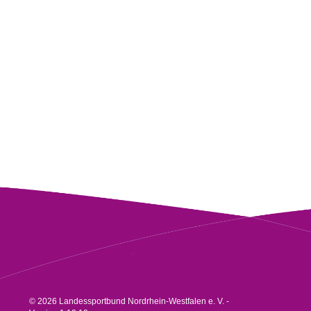
© 2026 Landessportbund Nordrhein-Westfalen e. V. -