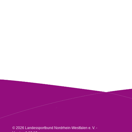
© 2026 Landessportbund Nordrhein-Westfalen e. V. -